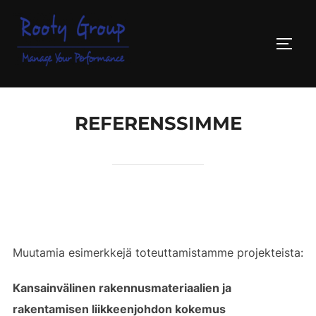
Skip
to
TOGG
content
REFERENSSIMME
Muutamia esimerkkejä toteuttamistamme projekteista:
Kansainvälinen rakennusmateriaalien ja
rakentamisen liikkeenjohdon kokemus